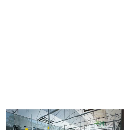
พาณิชย์