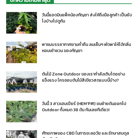
วันนี้แอดมินแพ็คน้องกัญชา ส่งให้ถึงมือลูกค้า เป็นยัง
ไงบ้างไปดูกัน
พาชมบรรยากาศยามค่ำคืน ลมเย็นๆ พัดพาให้ได้กลิ่น
หอมเย้ายวน ของกัญชา
ต้นไม้ Zone Outdoor ของเรากำลังเติบโตอย่าง
แข็งแรง ใครชอบต้นไม้สีเขียวสดแบบนี้บ้าง?
วันนี้ 3 สาวเฮมเปียร์ (HEM’PIR) ขนย้ายต้นออกไป
Outdoor ทั้งหมด 38 ต้น กันเลยทีเดียว!
ศักยภาพของ CBD ในการชะลอวัย และรักษาสมดุล