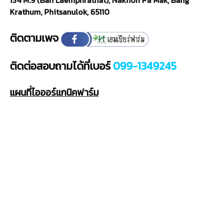
134 M.9 (Ban Laemphrathat), Nakhon Pa Mak, Bang
Krathum, Phitsanulok, 65110
กัญ
ติดตามเพจ
ชง
ติดต่อสอบถามได้ที่เบอร์
099-1349245
แผนที่ไอออร์แกนิคฟาร์ม
และ
กัญชา
เชิง