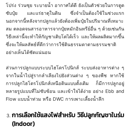
โปร่ง ร่วนซุย ระบายน้ำ อากาศได้ดี ยังเป็นตัวช่วยในการดูด
ซับปุ๋ย และแร่ธาตุในดิน ซึ่งจำเป็นต้องใช้ในช่วงแรก
นอกจากนี้หลังจากปลูกแล้วยังต้องเพิ่มปุ๋ยในปริมาณที่เหมาะ
สม ตลอดจนสารอาหารจากปุ๋ยหมักอินทรีย์อื่น ๆ ด้วยเช่นกัน
วิธีเหล่านี้จะทำให้กัญชาเติบโตได้เร็ว และให้ผลผลิตมากขึ้น
ซึ่งจะให้ผลลัพธ์ที่ดีกว่าการใช้ดินธรรมดาตามธรรมชาติ
อย่างเห็นได้ชัดแน่นอน
ส่วนการปลูกแบบระบบไฮโดรโปนิกส์ ระบบส่งอาหารต่าง ๆ
จากในน้ำไปสู่รากลำเลียงไปยังส่วนต่าง ๆ ของพืช หากใช้
การปลูกไฮโดรโปนิกส์เหนือดินแบบดั้งเดิม ก็มีการปลูกอยู่
หลายรูปแบบที่ไม่ซับซ้อน และเข้าใจได้ง่าย อย่าง Ebb and
Flow แบบน้ำท่วม หรือ DWC การเพาะเลี้ยงน้ำลึก
การเลือกใช้แสงไฟสำหรับ วิธีปลูกกัญชาในร่ม
(
Indoor)