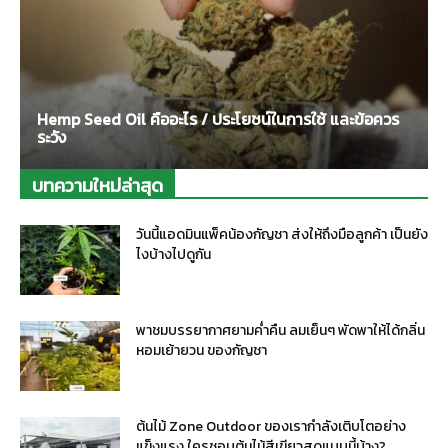
Hemp Seed Oil คืออะไร / ประโยชน์ในการใช้ และข้อควร
ระวัง
บทความใหม่ล่าสุด
วันนี้แอดมินแพ็คน้องกัญชา ส่งให้ถึงมือลูกค้า เป็นยัง
ไงบ้างไปดูกัน
พาชมบรรยากาศยามค่ำคืน ลมเย็นๆ พัดพาให้ได้กลิ่น
หอมเย้ายวน ของกัญชา
ต้นไม้ Zone Outdoor ของเรากำลังเติบโตอย่าง
แข็งแรง ใครชอบต้นไม้สีเขียวสดแบบนี้บ้าง?