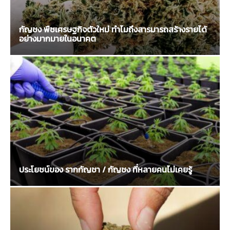
กัญชง พืชเศรษฐกิจตัวใหม่ ทำไมถึงสารมารถสร้างรายได้
อย่างมากมายในอนาคต
ประโยชน์ของ รากกัญชา / กัญชง ที่หลายคนไม่เคยรู้