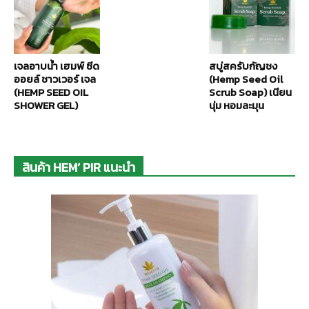
เจลอาบน้ำ เฮมพ์ ซีด
สบู่สครับกัญชง
ออยล์ ชาวเวอร์ เจล
(Hemp Seed Oil
(HEMP SEED OIL
Scrub Soap) เนียน
SHOWER GEL)
นุ่ม หอมละมุน
สินค้า HEM’ PIR แนะนำ