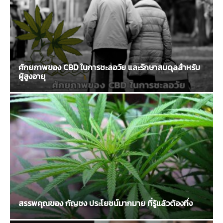
ศักยภาพของ CBD ในการชะลอวัย และรักษาสมดุลสำหรับ
ผู้สูงอายุ
สรรพคุณของ กัญชง ประโยชน์มากมาย ที่รู้แล้วต้องทึ่ง