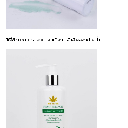
วิธีใช้
: นวดเบาๆ ลงบนผมเปียก แล้วล้างออกด้วยน้ำ