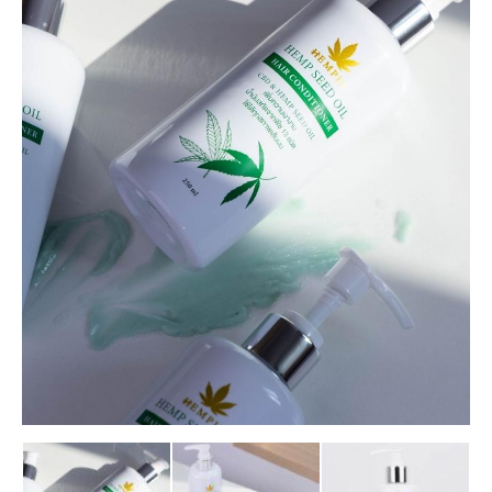
กัญ
ชง
และ
กัญชา
เชิง