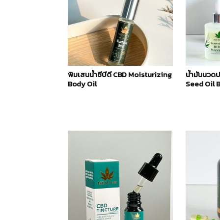
พิมเสนน้ำซีบีดี CBD Moisturizing
น้ำมันนวด
Body Oil
Seed Oil