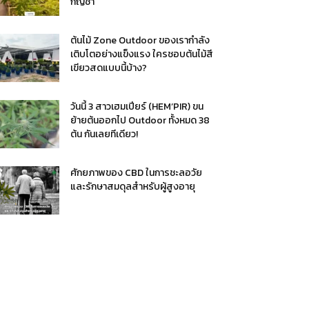
กัญชา
ต้นไม้ Zone Outdoor ของเรากำลัง
เติบโตอย่างแข็งแรง ใครชอบต้นไม้สี
เขียวสดแบบนี้บ้าง?
วันนี้ 3 สาวเฮมเปียร์ (HEM’PIR) ขน
ย้ายต้นออกไป Outdoor ทั้งหมด 38
ต้น กันเลยทีเดียว!
ศักยภาพของ CBD ในการชะลอวัย
และรักษาสมดุลสำหรับผู้สูงอายุ