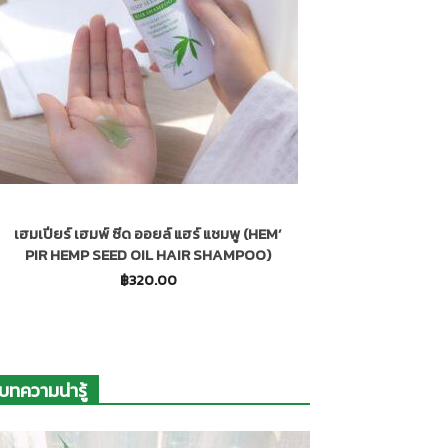
เฮมเปียร์ เฮมพ์ ซีด ออยล์ แฮร์ แชมพู (HEM’
เฮมเปียร์ เฮมพ์
PIR HEMP SEED OIL HAIR SHAMPOO)
นเอสพีเอฟ 5
BRIGHTENING
฿
320.00
บทความน่ารู้