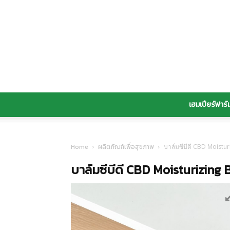
เฮมเปียร์ฟาร์
Home
ผลิตภัณฑ์เพื่อสุขภาพ
บาล์มซีบีดี CBD Moistu
บาล์มซีบีดี CBD Moisturizing