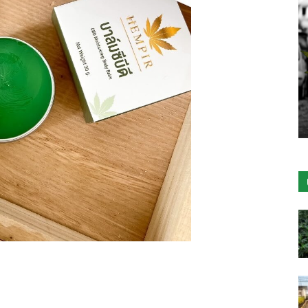
พาณิชย์