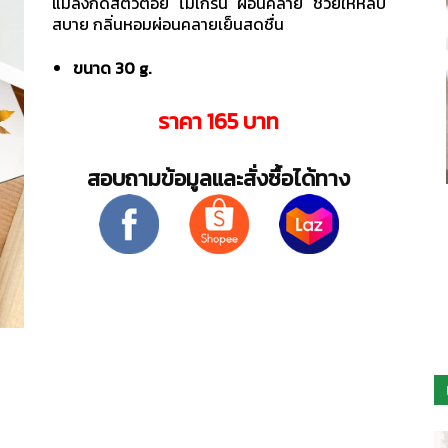
แมลงกัดสัตว์ต่อย ไมเกรน ผ่อนคลาย ช่วยให้หลับ
สบาย กลิ่นหอมผ่อนคลายเย็นสดชื่น
ฟาร์ม
ขนาด 30 g.
ราคา 165 บาท
สอบถามข้อมูลและสั่งซื้อได้ทาง
ปลูก
s Hemp
เฮมเปียร์ เฮมพ์ ซีด ออยล์ แฮร์ คอนดิชันเนอร์
(HEMP SEED OIL HAIR CONDITIONER)
฿
320.00
กัญ
ชง