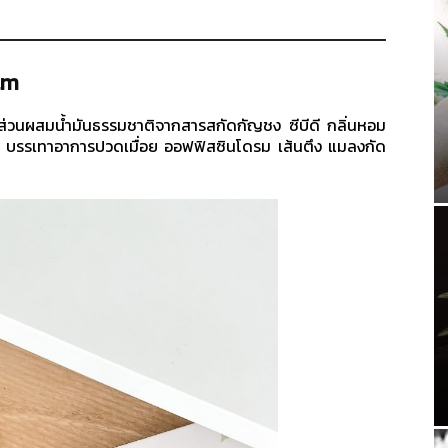
lm
มีส่วนผสมน้ำมันธรรมชาติจากสารสกัดกัญชง ซีบีดี กลิ่นหอม
และ
ษะ บรรเทาอาการปวดเมื่อย ออฟฟิสซินโดรม เส้นตึง แมลงกัด
กัญชา
เชิง