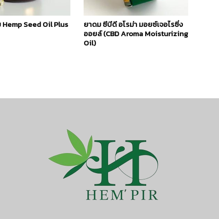
ม Hemp Seed Oil Plus
ยาดม ซีบีดี อโรม่า มอยซ์เจอไรซิ่ง
ออยล์ (CBD Aroma Moisturizing
Oil)