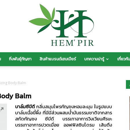
ม
กิ่งพันธุ์กัญชา
สินค้าแบรนด์เฮมเปียร์
บทความน่ารู้
เกี่ยวกั
HEM’
rizing Body Balm
 Body Balm
บาล์มซีบีดี
กลิ่นสมุนไพรกัญชงหอมละมุน ในรูปแบบ
PIR
บาล์มเนื้อขี้ผึ้ง ที่มีมีส่วนผสมน้ำมันธรรมชาติจากสาร
สกัดกัญชง ซีบีดี บรรเทาอาการวิงเวียนศีรษะ
บรรเทาอาการปวดเมื่อย ออฟฟิสซินโดรม เส้นตึง