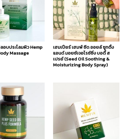
ปลอบประโลมผิว Hemp
เฮมเปียร์ เฮมพ์ ซีด ออยล์ ซูทติ้ง
 Body Massage
แอนด์ มอยซ์เจอไรซ์ซิ่ง บอดี้ ส
เปรย์ (Seed Oil Soothing &
Moisturizing Body Spray)