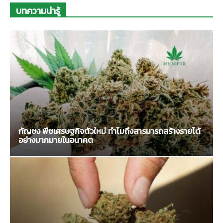
บทความน่ารู้
กัญชง พืชเศรษฐกิจตัวใหม่ ทำไมถึงสารมารถสร้างรายได้
อย่างมากมายในอนาคต