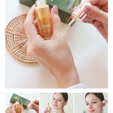
กัญ
ชง
และ
กัญชา
เชิง