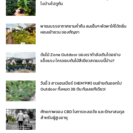
ไงบ้างไปดูกัน
พาชมบรรยากาศยามค่ำคืน ลมเย็นๆ พัดพาให้ได้กลิ่น
หอมเย้ายวน ของกัญชา
ต้นไม้ Zone Outdoor ของเรากำลังเติบโตอย่าง
แข็งแรง ใครชอบต้นไม้สีเขียวสดแบบนี้บ้าง?
วันนี้ 3 สาวเฮมเปียร์ (HEM’PIR) ขนย้ายต้นออกไป
Outdoor ทั้งหมด 38 ต้น กันเลยทีเดียว!
ศักยภาพของ CBD ในการชะลอวัย และรักษาสมดุล
สำหรับผู้สูงอายุ