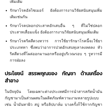
เพิ่มเติม
รักษาโรคอัลไซเมอร์ ยังต้องการงานวิจัยสนับสนุนเพิ่ม
เติมเช่นกัน
รักษาโรคปลอกประสาทอักเสบอื่น ๆ ที่ไม่ใช่ปลอก
ประสาทเสื่อมแข็ง ยังต้องการงานวิจัยสนับสนุนเพิ่มเติม
รักษาโรคริดสีดวงทวาร การใช้ยารักษาโรคนี้จะใช้ยา
ประเภททา ซึ่งพบว่าอาการปวดอักเสบทุเลาลงลดลง หัว
ริดสีดวงที่โผล่ออกมานอกหรืออยู่บริเวณรอบ ๆ รูทวารมี
การฝ่อลง
ประโยชน์
สรรพคุณของ กัญชา
ด้านเครื่อง
สำอาง
ในปัจจุบัน โดยเฉพาะต่างประเทศมีการนำสารสกัดน้ำมัน
กัญชามาเป็นส่วนผสมในผลิตภัณฑ์ความงามหลายรูปแบบ
เช่น น้ำมันทาผิว สบู่ หรือลิปบาล์ม บางครั้งก็ใช้กากกัญชา