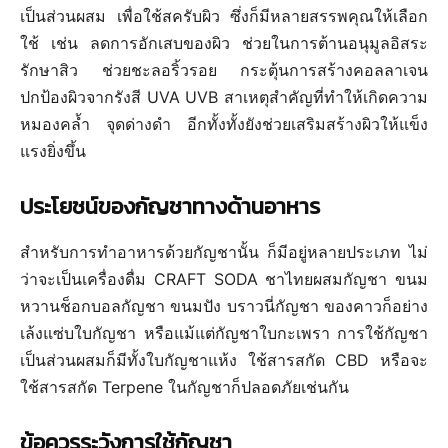
เป็นส่วนผสม เพื่อใช้สครับผิว ซึ่งก็มีหลายสรรพคุณให้เลือก
ใช้ เช่น ลดการอักเสบของผิว ช่วยในการต้านอนุมูลอิสระ
รักษาสิว ช่วยชะลอริ้วรอย กระตุ้นการสร้างคอลลาเจน
ปกป้องผิวจากรังสี UVA UVB สาเหตุสำคัญที่ทำให้เกิดความ
หมองคล้ำ จุดด่างดำ อีกทั้งทั้งยังช่วยเสริมสร้างผิวให้แข็ง
แรงยิ่งขึ้น
ประโยชน์ของกัญชาทางด้านอาหาร
สำหรับการทำอาหารด้วยกัญชานั้น ก็มีอยู่หลายประเภท ไม่
ว่าจะเป็นเครื่องดื่ม CRAFT SODA ชาไทยผสมกัญชา ขนม
หวานช็อกบอลกัญชา ขนมปัง บราวนี่กัญชา ของคาวก็อย่าง
เล้งแซ่บใบกัญชา หรือแม้แต่กัญชาใบกะเพรา การใช้กัญชา
เป็นส่วนผสมก็มีทั้งใบกัญชาแห้ง ใช้สารสกัด CBD หรือจะ
ใช้สารสกัด Terpene ในกัญชาก็ปลอดภัยเช่นกัน
ข้อควรระวังการใช้กัญชา