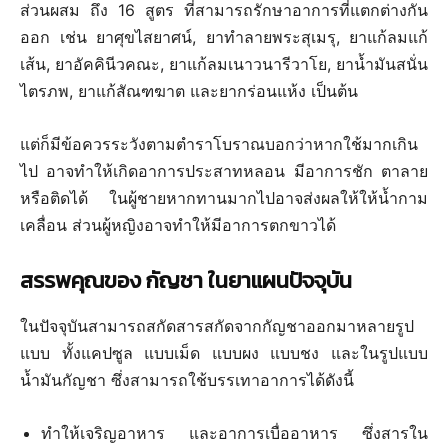
ส่วนผสม ถึง 16 สูตร ที่สามารถรักษาอาการที่แตกต่างกัน
ออก เช่น ยาศุขไสยาศน์, ยาทำลายพระสุเมรุ, ยาแก้ลมแก้
เส้น, ยาอัคคินีวคณะ, ยาแก้ลมเนาวนารีวาโย, ยาน้ำมันสนั่น
ไตรภพ, ยาแก้สัณฑฆาต และยากร่อนแห้ง เป็นต้น
แต่ก็มีข้อควรระวังตามตำราโบราณบอกว่าหากใช้มากเกิน
ไป อาจทำให้เกิดอาการประสาทหลอน มีอาการชัก ตาลาย
หรือติดได้ ในผู้ชายหากทานมากไปอาจส่งผลให้ให้น้ำกาม
เคลื่อน ส่วนผู้หญิงอาจทำให้มีอาการตกขาวได้
สรรพคุณของ กัญชา
ในยาแผนปัจจุบัน
ในปัจจุบันสามารถสกัดสารสกัดจากกัญชาออกมาหลายรูป
แบบ ทั้งแคปซูล แบบเม็ด แบบผง แบบชง และในรูปแบบ
น้ำมันกัญชา ซึ่งสามารถใช้บรรเทาอาการได้ดังนี้
ทำให้เจริญอาหาร และอาการเบื่ออาหาร ซึ่งสารใน