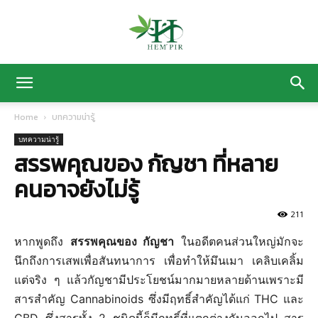
HEM’
Home
บทความน่ารู้
บทความน่ารู้
PIR
สรรพคุณของ กัญชา ที่หลาย
คนอาจยังไม่รู้
ฟาร์ม
211
หากพูดถึง
สรรพคุณของ กัญชา
ในอดีตคนส่วนใหญ่มักจะ
นึกถึงการเสพเพื่อสันทนาการ เพื่อทำให้มึนเมา เคลิบเคลิ้ม
ปลูก
แต่จริง ๆ แล้วกัญชามีประโยชน์มากมายหลายด้านเพราะมี
สารสำคัญ Cannabinoids ซึ่งมีฤทธิ์สำคัญได้แก่ THC และ