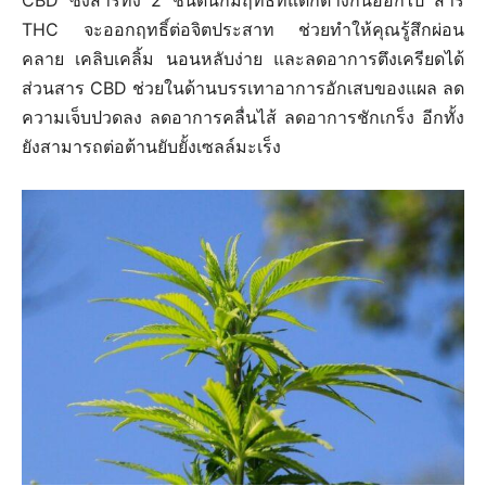
CBD ซึ่งสารทั้ง 2 ชนิดนี้ก็มีฤทธิ์ที่แตกต่างกันออกไป สาร
THC จะออกฤทธิ์ต่อจิตประสาท ช่วยทำให้คุณรู้สึกผ่อน
กัญ
คลาย เคลิบเคลิ้ม นอนหลับง่าย และลดอาการตึงเครียดได้
ส่วนสาร CBD ช่วยในด้านบรรเทาอาการอักเสบของแผล ลด
ความเจ็บปวดลง ลดอาการคลื่นไส้ ลดอาการชักเกร็ง อีกทั้ง
ชง
ยังสามารถต่อต้านยับยั้งเซลล์มะเร็ง
และ
กัญชา
เชิง