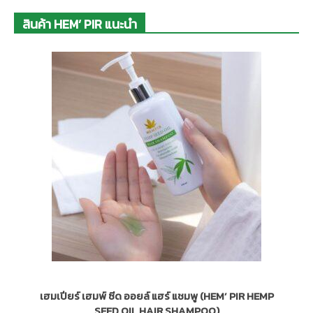
สินค้า HEM’ PIR แนะนำ
เฮมเปียร์ เฮมพ์ ซีด ออยล์ แฮร์ แชมพู (HEM’ PIR HEMP
SEED OIL HAIR SHAMPOO)