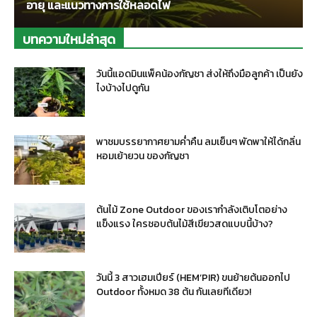
อายุ และแนวทางการใช้หลอดไฟ
บทความใหม่ล่าสุด
วันนี้แอดมินแพ็คน้องกัญชา ส่งให้ถึงมือลูกค้า เป็นยัง
ไงบ้างไปดูกัน
พาชมบรรยากาศยามค่ำคืน ลมเย็นๆ พัดพาให้ได้กลิ่น
หอมเย้ายวน ของกัญชา
ต้นไม้ Zone Outdoor ของเรากำลังเติบโตอย่าง
แข็งแรง ใครชอบต้นไม้สีเขียวสดแบบนี้บ้าง?
วันนี้ 3 สาวเฮมเปียร์ (HEM’PIR) ขนย้ายต้นออกไป
Outdoor ทั้งหมด 38 ต้น กันเลยทีเดียว!