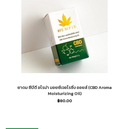
ยาดม ซีบีดี อโรม่า มอยซ์เจอไรซิ่ง ออยล์ (CBD Aroma
Moisturizing Oil)
฿
80.00