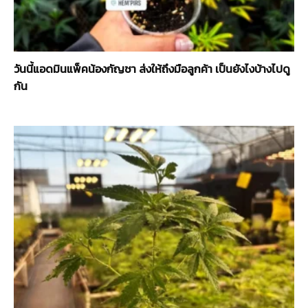
กัญ
วันนี้แอดมินแพ็คน้องกัญชา ส่งให้ถึงมือลูกค้า เป็นยังไงบ้างไปดู
กัน
ชง
และ
กัญชา
เชิง