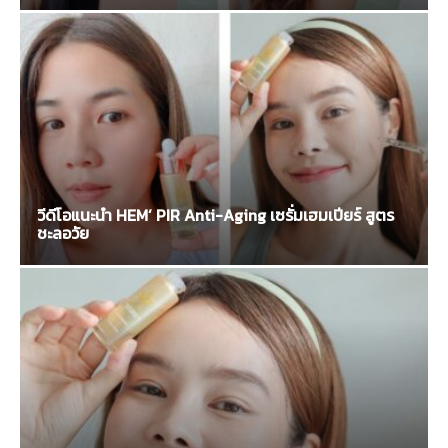
วีดีโอแนะนำ HEM’ PIR Anti-Aging เซรั่มเฮมเปียร์ สูตร
ชะลอวัย