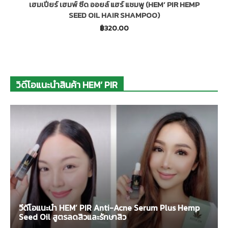
เฮมเปียร์ เฮมพ์ ซีด ออยล์ แฮร์ แชมพู (HEM’ PIR HEMP
SEED OIL HAIR SHAMPOO)
฿
320.00
วิดีโอแนะนำสินค้า HEM’ PIR
วีดีโอแนะนำ HEM’ PIR Anti-Acne Serum Plus Hemp
Seed Oil สูตรลดสิวและรักษาสิว