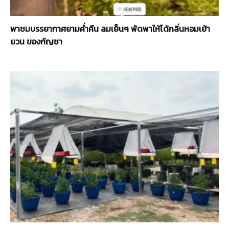
พาณิชย์
พาชมบรรยากาศยามค่ำคืน ลมเย็นๆ พัดพาให้ได้กลิ่นหอมเย้า
ยวน ของกัญชา