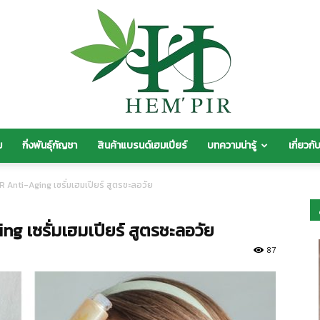
ม
กิ่งพันธุ์กัญชา
สินค้าแบรนด์เฮมเปียร์
บทความน่ารู้
เกี่ยวกั
HEM’
R Anti-Aging เซรั่มเฮมเปียร์ สูตรชะลอวัย
ng เซรั่มเฮมเปียร์ สูตรชะลอวัย
87
PIR