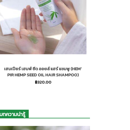
เฮมเปียร์ เฮมพ์ ซีด ออยล์ แฮร์ แชมพู (HEM’
เฮมเปียร์ เฮมพ์
PIR HEMP SEED OIL HAIR SHAMPOO)
นเอสพีเอฟ 5
BRIGHTENING
฿
320.00
บทความน่ารู้