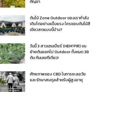
กัญชา
ต้นไม้ Zone Outdoor ของเรากำลัง
เติบโตอย่างแข็งแรง ใครชอบต้นไม้สี
เขียวสดแบบนี้บ้าง?
วันนี้ 3 สาวเฮมเปียร์ (HEM’PIR) ขน
ย้ายต้นออกไป Outdoor ทั้งหมด 38
ต้น กันเลยทีเดียว!
ศักยภาพของ CBD ในการชะลอวัย
และรักษาสมดุลสำหรับผู้สูงอายุ