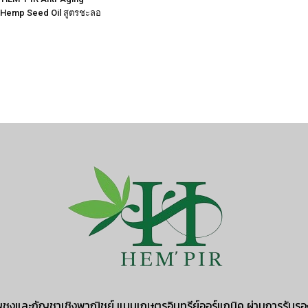
 Hemp Seed Oil สูตรชะลอ
ญชงและกัญชาเชิงพาณิชย์ แบบเกษตรอินทรีย์ออร์แกนิค ผ่านการรั