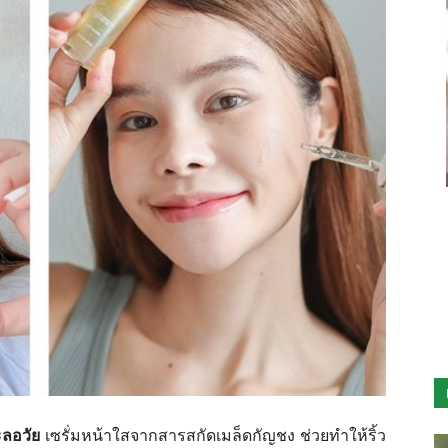
ฟาร์ม
ปลูก
s Hemp
เฮมเปียร์ เฮมพ์ ซีด ออยล์ แฮร์ คอนดิชันเนอร์
(HEMP SEED OIL HAIR CONDITIONER)
฿
320.00
กัญ
ะลอวัย
เซรั่มหน้าใสจากสารสกัดเมล็ดกัญชง ช่วยทำให้ริ้ว
ชง