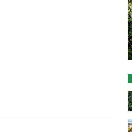
พาณิชย์