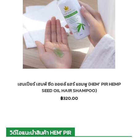
กัญ
ชง
และ
เฮมเปียร์ เฮมพ์ ซีด ออยล์ แฮร์ แชมพู (HEM’ PIR HEMP
SEED OIL HAIR SHAMPOO)
กัญชา
฿
320.00
เชิง
วิดีโอแนะนำสินค้า HEM’ PIR